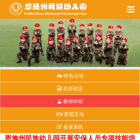
家园互动
每周食谱
备课系统
健康之窗
特色活动
名师课堂
教研科研
家园互动
备课系统
恩施州民族幼儿园开展安保人员专项技能培