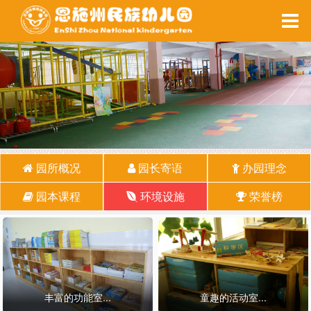
家园互动
每周食谱
备课系统
健康之窗
园所概况
园长寄语
办园理念
园本课程
环境设施
荣誉榜
丰富的功能室...
童趣的活动室...