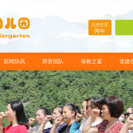
六月廿五
丙午
新闻快讯
师资团队
保教之窗
党建