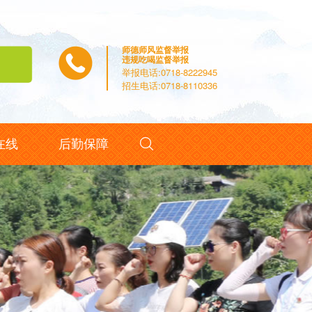
师德师风监督举报
违规吃喝监督举报
举报电话:0718-8222945
招生电话:0718-8110336

在线
后勤保障