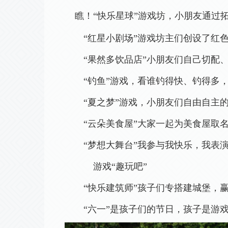
瞧！
“快乐星球”游戏坊，小朋友通
“红星小剧场”游戏坊主们创设了红
“果然多饮品店”小朋友们自己切配
“
钓鱼
”游戏，
看
谁钓得快、钓得多
“夏之梦”游戏，
小朋友们自由自主
“云朵美食屋”大家一起为美食屋取
“梦想大舞台”我参与我快乐，我表
游戏
“趣玩吧”
“快乐建筑师”孩子们专搭建城堡，
“六一”是孩子们的节日，孩子是游