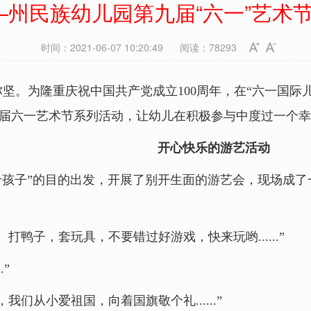
——州民族幼儿园第九届“六一”艺术
时间：2021-06-07 10:20:49
阅读：78293
弥坚。为隆重庆祝中国共产党成立
100
周年，在
“
六一国际
届六一艺术节
系列活动，让
幼儿在积极参与中度过一个幸
开心快乐的
游艺活动
给孩子”的目的出发，开展了别开生面的游艺会，现场成
。打鸭子，套玩具，不要错过好游戏，快来玩哟
......
”
..
”
，我们从小爱祖国，向着国旗敬个礼
......
”