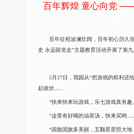
百年辉煌 童心向党 
百年征程波澜壮阔，百年初心历久
史
永远跟党走
”主题教育活动
开展
了第九
5
月
27
日，我园从“把游戏的权利还
起彼伏
......
“快来快来玩游戏，乐七游戏真有趣
“这里有好喝的油茶汤，快来买哟
....
“国旗国旗多美丽，五颗星星照大地