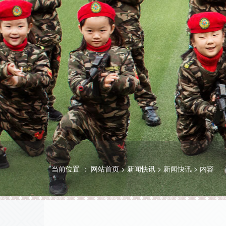
当前位置 ：
网站首页
>
新闻快讯
>
新闻快讯
>
内容