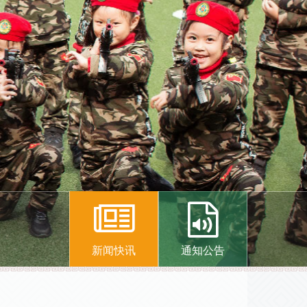
新闻快讯
通知公告