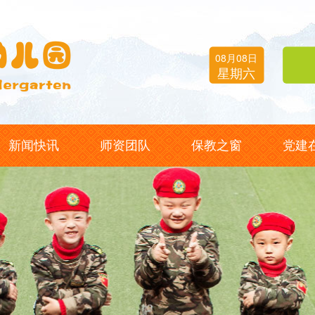
六月廿六
丙午
新闻快讯
师资团队
保教之窗
党建