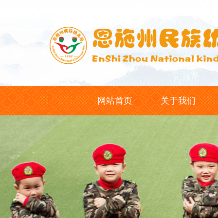
网站首页
关于我们