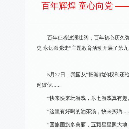
百年辉煌 童心向党 
百年征程波澜壮阔，百年初心历久
史
永远跟党走
”主题教育活动
开展
了第九
5
月
27
日，我园从“把游戏的权利还
起彼伏
......
“快来快来玩游戏，乐七游戏真有趣
“这里有好喝的油茶汤，快来买哟
....
“国旗国旗多美丽，五颗星星照大地