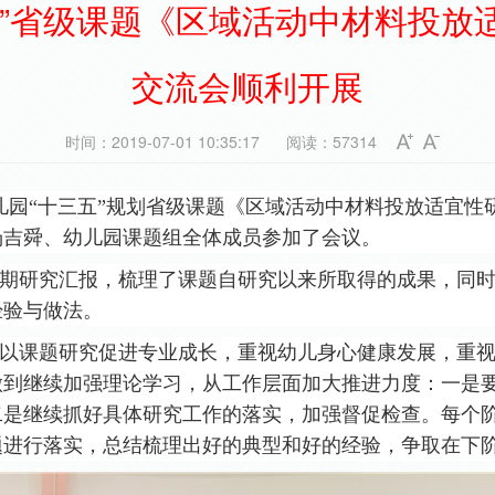
五”省级课题《区域活动中材料投放
交流会顺利开展
时间：2019-07-01 10:35:17
阅读：57314
儿园
“十三五”规划
省级
课题
《区域活动中材料投放适宜性
汤吉舜、幼儿园课题组
全体
成员参加了会议。
期
研究
汇报，梳理了课题自研究以来所取得的成果，同
经验
与做法
。
以课题研究促进专业成长，重视幼儿身心健康发展，重
做到继续加强理论学习，从工作层面加大推进力度
：
一是
二是
继续
抓好具体研究工作的落实，加强督促检查。每个
题进行
落实，总结梳理出好的典型和好的经验，
争取在下