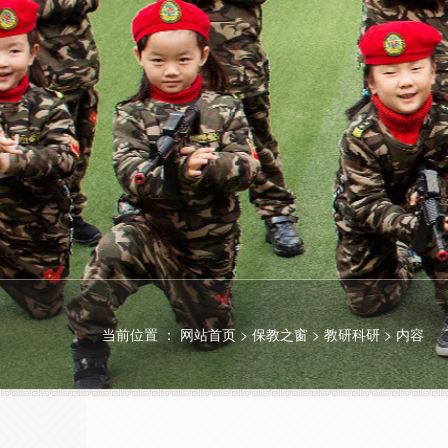
当前位置 ：
网站首页
>
保教之窗
>
教研科研
>
内容