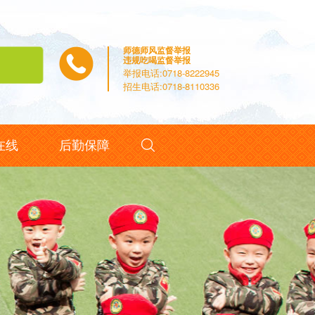
师德师风监督举报
违规吃喝监督举报
举报电话:0718-8222945
招生电话:0718-8110336

在线
后勤保障