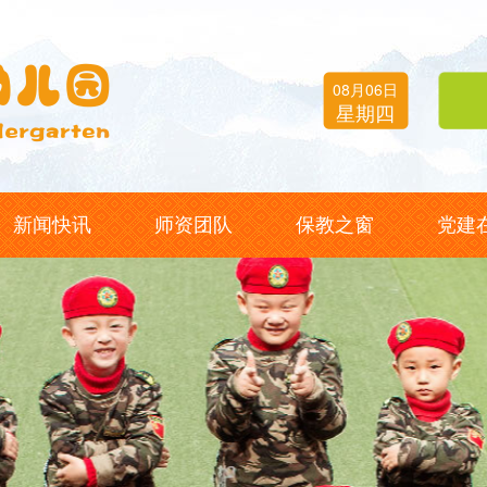
08月06日
六月廿四
星期四
丙午
新闻快讯
师资团队
保教之窗
党建