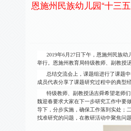
恩施州民族幼儿园“十三
201
9
年
6
月
2
7
日下午，
恩施州民族幼
举行。
恩施州教育局特级教师、副教授
总结交流会上，
课题组进行了课题中
成员代表
分享了课题研究过程中
的典型
特级教师、副教授
汤吉舜
希望老师们
魏迎春要求大家在下一步研究工作中要
导下，分步实施，确保工作落到实处
；
找准研究的问题
，在教研
活动
中
聚焦问