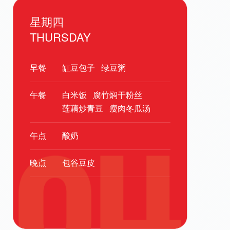
星期四
THURSDAY
早餐
缸豆包子
绿豆粥
午餐
白米饭
腐竹焖干粉丝
莲藕炒青豆
瘦肉冬瓜汤
午点
酸奶
晚点
包谷豆皮