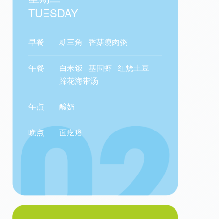
TUESDAY
早餐
糖三角
香菇瘦肉粥
午餐
白米饭
基围虾
红烧土豆
蹄花海带汤
午点
酸奶
晚点
面疙瘩