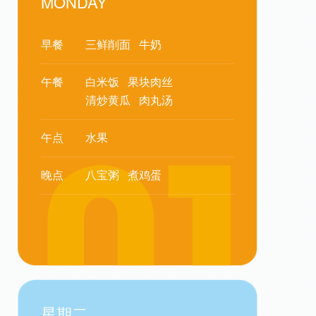
MONDAY
早餐
三鲜削面
牛奶
午餐
白米饭
果块肉丝
清炒黄瓜
肉丸汤
午点
水果
晚点
八宝粥
煮鸡蛋
星期二