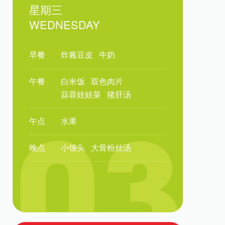
星期三
WEDNESDAY
早餐
炸酱豆皮
牛奶
午餐
白米饭
双色肉片
蒜蓉娃娃菜
猪肝汤
午点
水果
晚点
小馒头
大骨粉丝汤