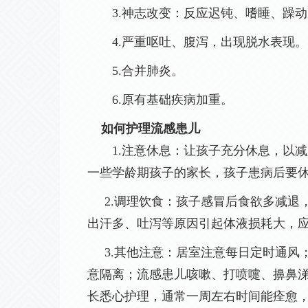
3
.神志改变：反应迟钝、嗜睡、躁
4
.严重呕吐、腹泻，出现脱水表现。
5
.合并肺炎。
6
.原有基础疾病加重。
如何护理流感
患儿
1
.注意休息：让孩子充分休息，以
一些学龄期孩子的家长，孩子患病后要
2
.调理饮食：孩子感冒后食欲多减退
出汗多、吐泻等原因引起体液损耗大
3
.其他注意：居室注意每日定时通风
意隔离；流感患儿咳嗽、打喷嚏、擤鼻
长悉心护理，通常一周左右时间能痊愈