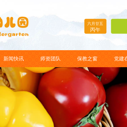
六月廿五
丙午
新闻快讯
师资团队
保教之窗
党建