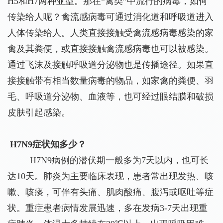
H5和H7两种亚型。那在“禽类”中流行的病毒，如何
传染给人呢？禽流感病毒可通过消化道和呼吸道进入
人体传染给人。人类直接接触受禽流感病毒感染的家
禽及其粪便，或直接接触禽流感病毒也可以被感染。
通过飞沫及接触呼吸道分泌物也是传播途径。如果直
接接触带有相当数量病毒的物品，如家禽的粪便、羽
毛、呼吸道分泌物、血液等，也可经过眼结膜和破损
皮肤引起感染。
H7N9症状知多少？
H7N9病例的潜伏期一般多为7天以内，也可长
达10天。肺炎为主要临床表现，患者常出现发热、咳
嗽、咳痰，可伴有头痛、肌肉酸痛、腹泻或呕吐等症
状。重症患者病情发展迅速，多在发病3-7天出现重