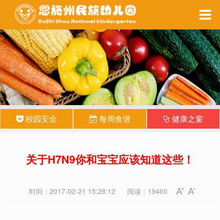
家园互动
每周食谱
备课系统
健康之窗
校园安全
每周食谱
健康之窗
关于H7N9你和宝宝应该知道这些！
时间：2017-02-21 15:28:12
阅读：19460