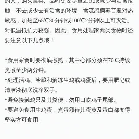
的人，购买禽类产品时更要尽量避免或减少与活禽接
触，不去或少去有活禽的环境。禽流感病毒普遍对热
敏感，加热至65℃30分钟或100℃2分钟以上可灭活。
对低温抵抗力较强。因此，食用处理家禽类食物时还
要注意以下几点哦！
*食用家禽时要彻底煮熟，其中心部分须在70℃持续
烹煮至少两分钟。
*处理活鸡、冷藏和解冻生鸡或鸡蛋后，要用肥皂或
清洁液彻底洗净双手。
*避免接触鸡只及其粪便，勿用口吹鸡子尾部。
*要避免食用生鸡蛋，煮蛋须待其蛋黄及蛋白都变得
坚实方可食用。