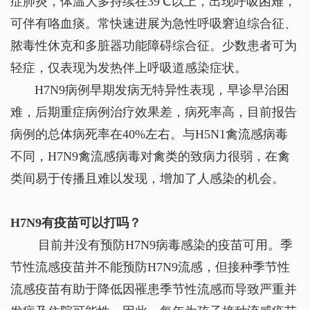
症肺炎，体温大多持续在39℃以上，出现呼吸困难，
可伴有咯血痰。常快速进展为急性呼吸窘迫综合征、
脓毒性休克和多脏器功能障碍综合征。少数患者可为
轻症，仅表现为发热伴上呼吸道感染症状。
H7N9病例早期发病无特异性表现，早诊早治困
难，后期重症病例治疗效果差，病死率高，目前报告
病例的总体病死率在40%左右。与H5N1禽流感病毒
不同，H7N9禽流感病毒对禽类的致病力很弱，在禽
类间易于传播且难以发现，增加了人感染的机会。
H7N9有疫苗可以打吗？
目前并没有预防H7N9病毒感染的疫苗可用。季
节性流感疫苗并不能预防H7N9流感，但接种季节性
流感疫苗有助于降低因罹患季节性流感而导致严重并