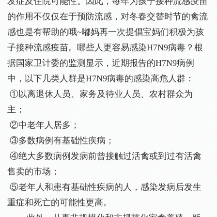
发症及住院可能性。因此，每年为孩子接种流感疫苗
的作用不仅仅在于预防流感，对冬春交替时节的禽流
感也是有帮助的哦~嘟妈再一次提倡宝妈们积极为孩
子接种流感疫苗。哪些人更容易感染H7N9病毒？根
据国家卫计委的监测显示，近期报告的H7N9病例
中，以下几类人群是H7N9病毒的感染高危人群：
①以离退休人员、家务及待业人员、农村群众为
主；
②中老年人居多；
③多数病例有基础性疾病；
④绝大多数病例发病前曾接触过活禽或到过有活禽
售卖的市场；
⑤老年人和患有基础性疾病的人，感染发病后发生
重症和死亡的可能性更高。