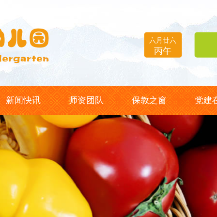
六月廿六
丙午
新闻快讯
师资团队
保教之窗
党建