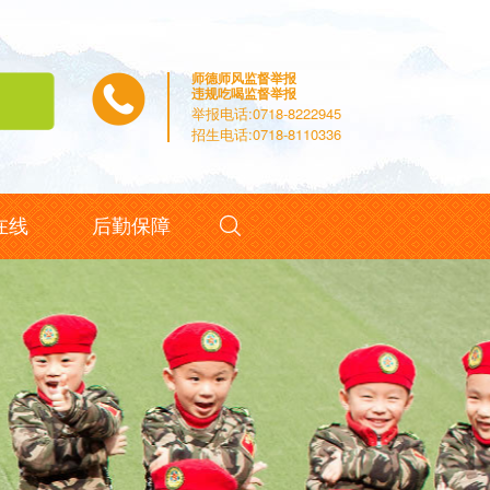
师德师风监督举报
违规吃喝监督举报
举报电话:0718-8222945
招生电话:0718-8110336

在线
后勤保障