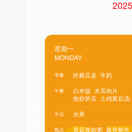
20
星期一
MONDAY
炸酱豆皮
牛奶
早餐
白米饭
木耳肉片
午餐
炝炒笋瓜
土鸡黄豆汤
水果
午点
香菇瘦肉粥
酱香鲍鱼
晚点