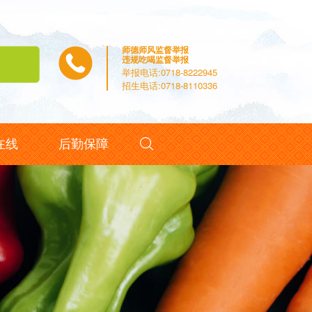
师德师风监督举报
违规吃喝监督举报
举报电话:0718-8222945
招生电话:0718-8110336

在线
后勤保障