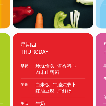
星期四
THURSDAY
玲珑馒头
酱香猪心
早餐
肉末山药粥
白米饭
牛腩炖萝卜
午餐
红油豆腐
海鲜汤
牛奶
午点