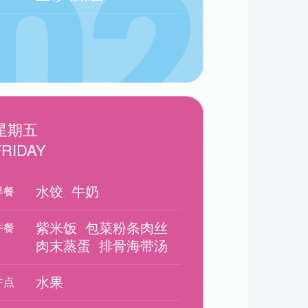
星期五
FRIDAY
水饺
牛奶
早餐
紫米饭
包菜粉条肉丝
午餐
肉末蒸蛋
排骨海带汤
水果
午点