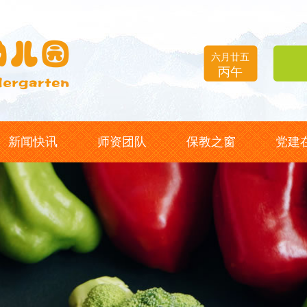
08月07日
星期五
六月廿五
丙午
新闻快讯
师资团队
保教之窗
党建