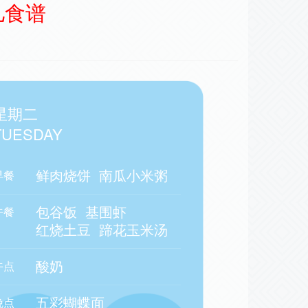
儿食谱
星期二
TUESDAY
鲜肉烧饼
南瓜小米粥
早餐
包谷饭
基围虾
午餐
红烧土豆
蹄花玉米汤
酸奶
午点
五彩蝴蝶面
晚点