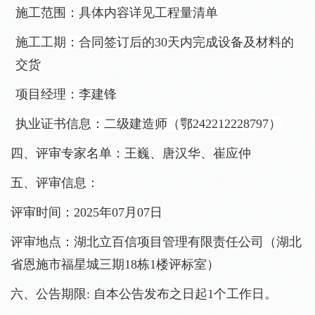
施工范围：
具体内容详见工程量清单
施工工期：合同签订后的
30天内完成设备及材料的
交货
项目经理：
李建锋
执业证书信息：
二级建造师（鄂
242212228797
）
四、
评审专家名单：
王巍、唐汉华、
崔应仲
五、
评审信息：
评审时间：
202
5
年
07
月
07
日
评审地点：
湖北立百信项目管理有限责任公司（
湖北
省恩施市福星城三期
18栋1楼
评标室
）
六、
公告期限
: 自本公告发布之日起1个工作日。