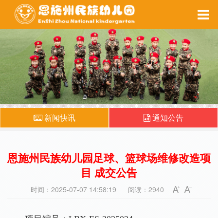
家园互动
每周食谱
备课系统
健康之窗
新闻快讯
通知公告
恩施州民族幼儿园足球、篮球场维修改造项
目 成交公告
时间：2025-07-07 14:58:19
阅读：2940