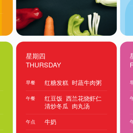
星期四
THURSDAY
红糖发糕
时蔬牛肉粥
早餐
红豆饭
西兰花烧虾仁
午餐
清炒冬瓜
肉丸汤
牛奶
午点