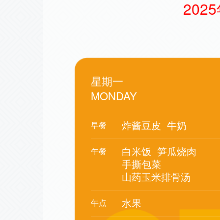
202
星期一
MONDAY
炸酱豆皮
牛奶
早餐
白米饭
笋瓜烧肉
午餐
手撕包菜
山药玉米排骨汤
水果
午点