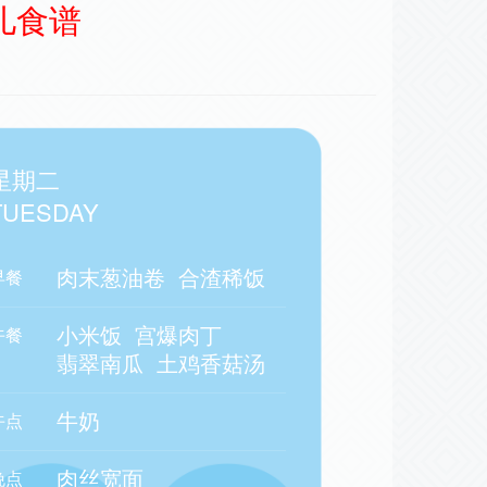
幼儿食谱
星期二
TUESDAY
肉末葱油卷
合渣稀饭
早餐
小米饭
宫爆肉丁
午餐
翡翠南瓜
土鸡香菇汤
牛奶
午点
肉丝宽面
晚点