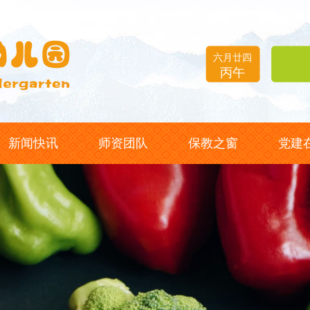
六月廿四
丙午
新闻快讯
师资团队
保教之窗
党建