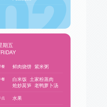
星期五
FRIDAY
鲜肉烧饼
紫米粥
早餐
白米饭
土家粉蒸肉
午餐
炝炒莴笋
老鸭萝卜汤
水果
午点