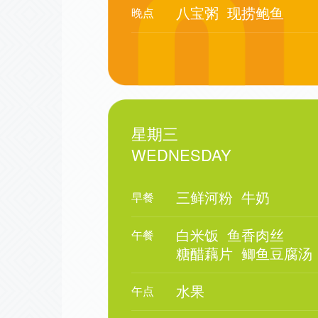
八宝粥
现捞鲍鱼
晚点
星期三
WEDNESDAY
三鲜河粉
牛奶
早餐
白米饭
鱼香肉丝
午餐
糖醋藕片
鲫鱼豆腐汤
水果
午点