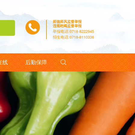
师德师风监督举报
违规吃喝监督举报
举报电话:0718-8222945
招生电话:0718-8110336

在线
后勤保障