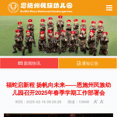
家园互动
每周食谱
备课系统
健康之窗
新闻快讯
通知公告
福蛇启新程 扬帆向未来——恩施州民族幼
儿园召开2025年春季学期工作部署会
时间：2025-02-16 09:29:28
阅读：10948