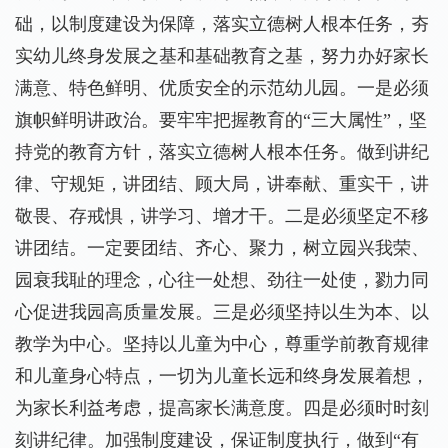
础，以制度建设为保障，落实立德树人根本任务，夯
实幼儿终身发展之基和基础教育之基，努力办好家长
满意、特色鲜明、优质安全的示范幼儿园。一是必须
旗帜鲜明讲政治。要牢牢把握教育的“三大属性”，坚
持党的教育方针，落实立德树人根本任务。做到讲纪
律、守规矩，讲团结、顾大局，讲奉献、重实干，讲
敬畏、存戒惧，讲学习、增才干。二是必须坚定不移
讲团结。一定要团结、齐心、聚力，树立园兴我荣、
园衰我耻的理念，心往一处想、劲往一处使，勠力同
心促进我园高质量发展。三是必须坚持以生为本、以
教学为中心。坚持以儿童为中心，尊重学前教育规律
和儿童身心特点，一切为儿童长远和终身发展着想，
为家长利益考虑，提高家长满意度。四是必须时时刻
刻讲纪律。加强制度建设，保证制度执行，做到“有