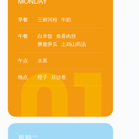
MONDAY
早餐
三鲜河粉
牛奶
午餐
白米饭
鱼香肉丝
爽脆笋瓜
土鸡山药汤
午点
水果
晚点
橙子
豆沙卷
星期二