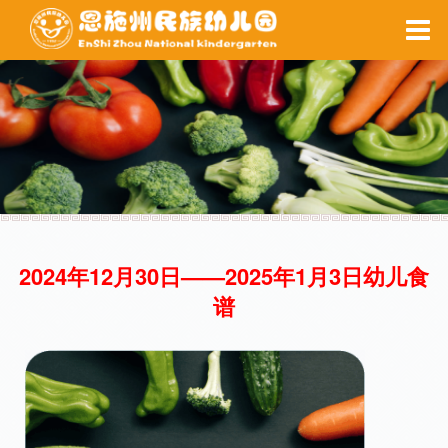
家园互动
每周食谱
备课系统
健康之窗
校园安全
当前位置 ：
网站首页
>
后勤保障
>
每周食谱
2024年12月30日——2025年1月3日幼儿食
每周食谱
谱
健康之窗