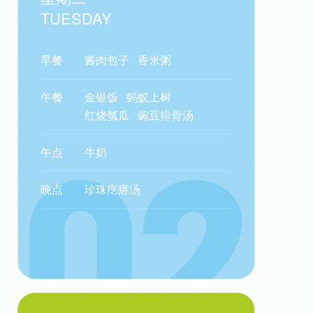
TUESDAY
早餐
酱肉包子
香米粥
午餐
金银饭
蚂蚁上树
红烧瓠瓜
豌豆排骨汤
午点
牛奶
晚点
珍珠疙瘩汤