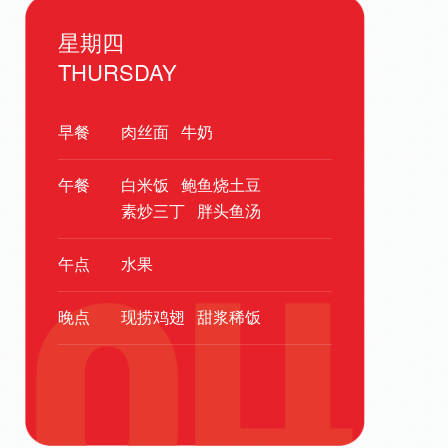
星期四
THURSDAY
早餐
肉丝面
牛奶
午餐
白米饭
鲍鱼烧土豆
素炒三丁
胖头鱼汤
午点
水果
晚点
现捞鸡翅
甜浆稀饭