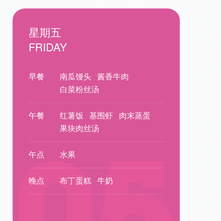
星期五
FRIDAY
早餐
南瓜馒头
酱香牛肉
白菜粉丝汤
午餐
红薯饭
基围虾
肉末蒸蛋
果块肉丝汤
午点
水果
晚点
布丁蛋糕
牛奶