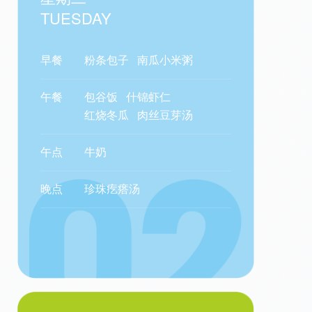
TUESDAY
早餐
粉条包子
南瓜小米粥
午餐
包谷饭
什锦虾仁
红烧冬瓜
肉丝豆芽汤
午点
牛奶
晚点
珍珠疙瘩汤