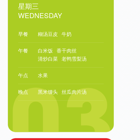
星期三
WEDNESDAY
早餐
糊汤豆皮
牛奶
午餐
白米饭
香干肉丝
清炒白菜
老鸭雪梨汤
午点
水果
晚点
黑米馒头
丝瓜肉片汤