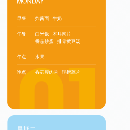
MONDAY
早餐
炸酱面
牛奶
午餐
白米饭
木耳肉片
番茄炒蛋
排骨黄豆汤
午点
水果
晚点
香菇瘦肉粥
现捞藕片
星期二