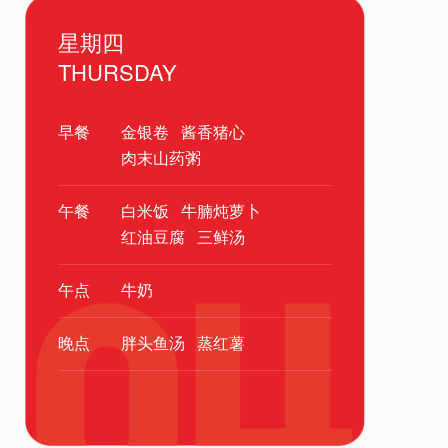
星期四
THURSDAY
早餐
金银卷
酱香猪心
肉末山药粥
午餐
白米饭
牛腩炖萝卜
红油豆腐
三鲜汤
午点
牛奶
晚点
胖头鱼汤
蒸红薯