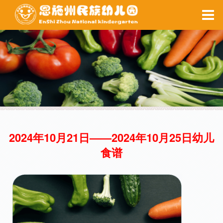
家园互动
每周食谱
备课系统
健康之窗
校园安全
当前位置 ：
网站首页
>
后勤保障
>
每周食谱
2024年10月21日——2024年10月25日幼儿
每周食谱
食谱
健康之窗