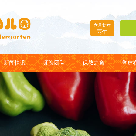
六月廿六
丙午
新闻快讯
师资团队
保教之窗
党建