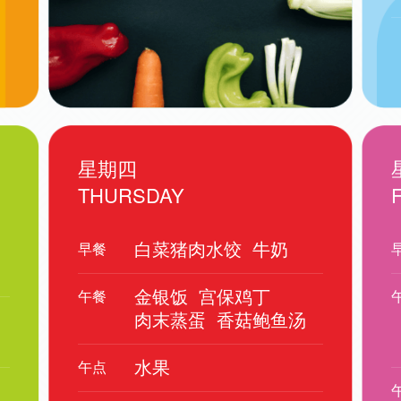
星期四
THURSDAY
白菜猪肉水饺
牛奶
早餐
金银饭
宫保鸡丁
午餐
肉末蒸蛋
香菇鲍鱼汤
水果
午点