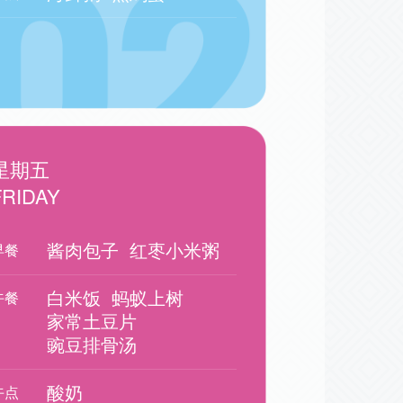
星期五
FRIDAY
酱肉包子
红枣小米粥
早餐
白米饭
蚂蚁上树
午餐
家常土豆片
豌豆排骨汤
酸奶
午点