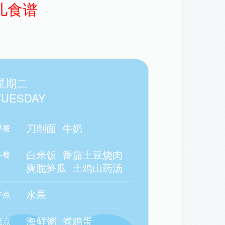
幼儿食谱
星期二
TUESDAY
刀削面
牛奶
早餐
白米饭
番茄土豆烧肉
午餐
爽脆笋瓜
土鸡山药汤
水果
午点
海鲜粥
煮鸡蛋
晚点