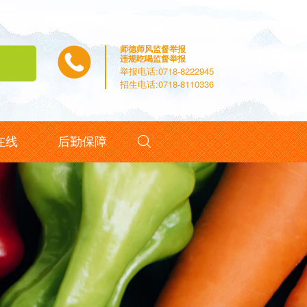
师德师风监督举报
违规吃喝监督举报
举报电话:0718-8222945
招生电话:0718-8110336

在线
后勤保障