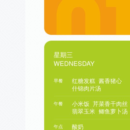
星期三
WEDNESDAY
红糖发糕
酱香猪心
早餐
什锦肉片汤
小米饭
芹菜香干肉丝
午餐
翡翠玉米
鲫鱼萝卜汤
酸奶
午点