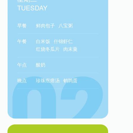
TUESDAY
早餐
鲜肉包子
八宝粥
午餐
白米饭
什锦虾仁
红烧冬瓜片
肉末羹
午点
酸奶
晚点
珍珠疙瘩汤
鹌鹑蛋