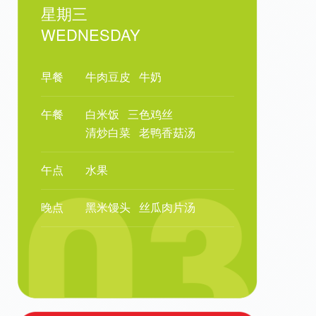
星期三
WEDNESDAY
早餐
牛肉豆皮
牛奶
午餐
白米饭
三色鸡丝
清炒白菜
老鸭香菇汤
午点
水果
晚点
黑米馒头
丝瓜肉片汤