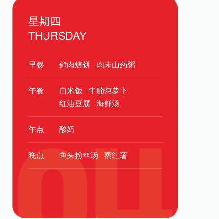
星期四
THURSDAY
早餐
鲜肉烧饼
肉末山药粥
午餐
白米饭
牛腩炖萝卜
红油豆腐
海鲜汤
午点
酸奶
晚点
鱼头粉丝汤
蒸红薯