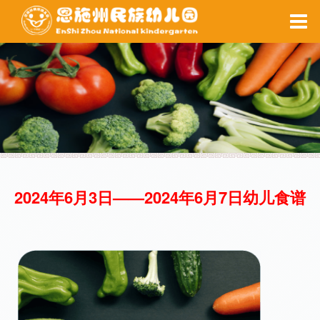
家园互动
每周食谱
备课系统
健康之窗
校园安全
当前位置 ：
网站首页
>
后勤保障
>
每周食谱
2024年6月3日——2024年6月7日幼儿食谱
每周食谱
健康之窗