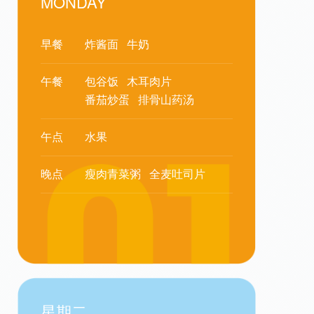
MONDAY
早餐
炸酱面
牛奶
午餐
包谷饭
木耳肉片
番茄炒蛋
排骨山药汤
午点
水果
晚点
瘦肉青菜粥
全麦吐司片
星期二