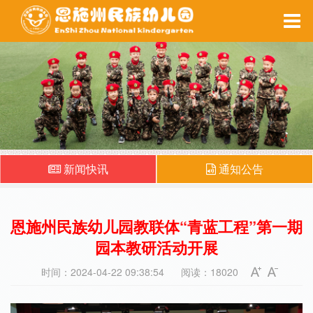
家园互动
每周食谱
备课系统
健康之窗
新闻快讯
通知公告
恩施州民族幼儿园教联体“青蓝工程”第一期
园本教研活动开展
时间：2024-04-22 09:38:54
阅读：18020