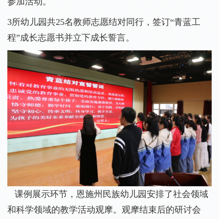
参加活动。
3
所幼儿园共
25
名教师志愿结对同行，签订
“
青蓝工
程
”
成长志愿书并立下成长誓言。
课例展示环节，恩施州民族幼儿园安排了社会领域
和科学领域的教学活动观摩。观摩结束后的研讨会