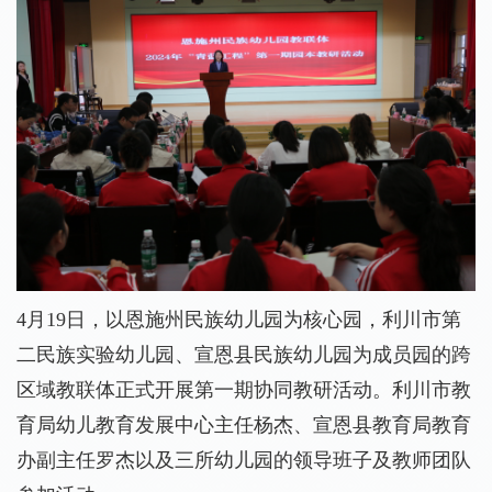
4
月
19
日，
以
恩施州民族
幼儿园为核心园，
利川市第
二民族实验幼儿园、宣恩县民族幼儿园
为成员园的跨
区域
教联体
正式
开展第一期
协同
教研活动
。
利川市教
育局幼儿教育发展中心主任杨杰、宣恩县教育局教育
办副主任罗杰以及
三所幼儿
园
的领导班子
及
教师团队