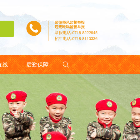
师德师风监督举报
违规吃喝监督举报
举报电话:0718-8222945
招生电话:0718-8110336

在线
后勤保障