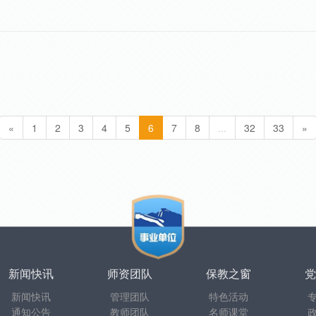
«
1
2
3
4
5
6
7
8
...
32
33
»
新闻快讯
师资团队
保教之窗
党
新闻快讯
管理团队
特色活动
通知公告
教师团队
名师课堂