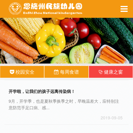
家园互动
每周食谱
备课系统
健康之窗
校园安全
每周食谱
健康之窗
开学啦，让我们的孩子远离传染病！
9月，开学季，也是夏秋季换季之时，早晚温差大，应特别注
意防范手足口病、感...
2019-09-05