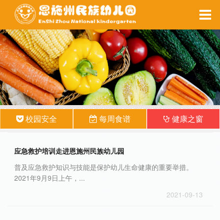
家园互动
每周食谱
备课系统
健康之窗
校园安全
每周食谱
健康之窗
应急救护培训走进恩施州民族幼儿园
普及应急救护知识与技能是保护幼儿生命健康的重要举措。
2021年9月9日上午，...
2021-09-13