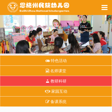
家园互动
每周食谱
备课系统
健康之窗
特色活动
名师课堂
教研科研
家园互动
备课系统